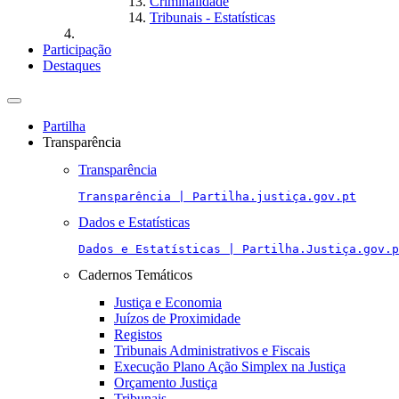
Criminalidade
Tribunais - Estatísticas
Participação
Destaques
Toggle
navigation
Partilha
Transparência
Transparência
Transparência | Partilha.justiça.gov.pt
Dados e Estatísticas
Dados e Estatísticas | Partilha.Justiça.gov.p
Cadernos Temáticos
Justiça e Economia
Juízos de Proximidade
Registos
Tribunais Administrativos e Fiscais
Execução Plano Ação Simplex na Justiça
Orçamento Justiça
Tribunais