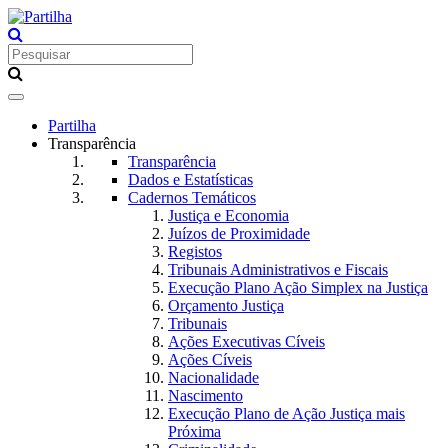
Toggle
navigation
Partilha
Transparência
Transparência
Dados e Estatísticas
Cadernos Temáticos
Justiça e Economia
Juízos de Proximidade
Registos
Tribunais Administrativos e Fiscais
Execução Plano Ação Simplex na Justiça
Orçamento Justiça
Tribunais
Ações Executivas Cíveis
Ações Cíveis
Nacionalidade
Nascimento
Execução Plano de Ação Justiça mais
Próxima