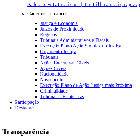
Dados e Estatísticas | Partilha.Justiça.gov.p
Cadernos Temáticos
Justiça e Economia
Juízos de Proximidade
Registos
Tribunais Administrativos e Fiscais
Execução Plano Ação Simplex na Justiça
Orçamento Justiça
Tribunais
Ações Executivas Cíveis
Ações Cíveis
Nacionalidade
Nascimento
Execução Plano de Ação Justiça mais Próxima
Criminalidade
Tribunais - Estatísticas
Participação
Destaques
Transparência