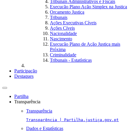
Tribunais Administrativos e Fiscais
Execução Plano Ação Simplex na Justiça
Orçamento Justiça
Tribunais
Ações Executivas Cíveis
Ações Cíveis
Nacionalidade
Nascimento
Execução Plano de Ação Justiça mais
Próxima
Criminalidade
Tribunais - Estatísticas
Participação
Destaques
Toggle
navigation
Partilha
Transparência
Transparência
Transparência | Partilha.justiça.gov.pt
Dados e Estatísticas