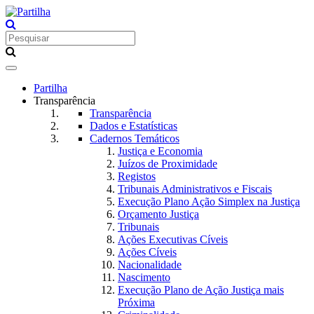
Toggle
navigation
Partilha
Transparência
Transparência
Dados e Estatísticas
Cadernos Temáticos
Justiça e Economia
Juízos de Proximidade
Registos
Tribunais Administrativos e Fiscais
Execução Plano Ação Simplex na Justiça
Orçamento Justiça
Tribunais
Ações Executivas Cíveis
Ações Cíveis
Nacionalidade
Nascimento
Execução Plano de Ação Justiça mais
Próxima