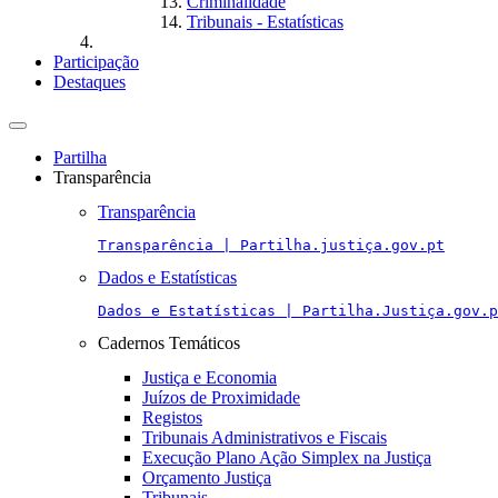
Criminalidade
Tribunais - Estatísticas
Participação
Destaques
Toggle
navigation
Partilha
Transparência
Transparência
Transparência | Partilha.justiça.gov.pt
Dados e Estatísticas
Dados e Estatísticas | Partilha.Justiça.gov.p
Cadernos Temáticos
Justiça e Economia
Juízos de Proximidade
Registos
Tribunais Administrativos e Fiscais
Execução Plano Ação Simplex na Justiça
Orçamento Justiça
Tribunais