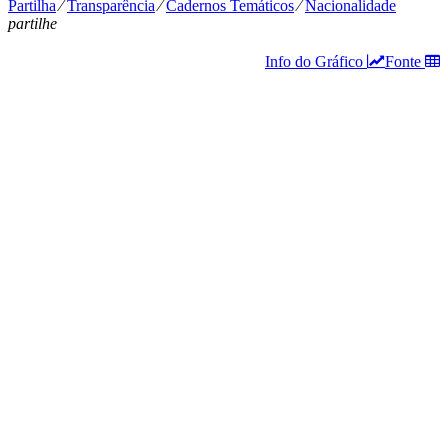
Partilha
⁄
Transparência
⁄
Cadernos Temáticos
⁄
Nacionalidade
partilhe
Info do Gráfico
Fonte