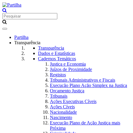
Toggle
navigation
Partilha
Transparência
Transparência
Dados e Estatísticas
Cadernos Temáticos
Justiça e Economia
Juízos de Proximidade
Registos
Tribunais Administrativos e Fiscais
Execução Plano Ação Simplex na Justiça
Orçamento Justiça
Tribunais
Ações Executivas Cíveis
Ações Cíveis
Nacionalidade
Nascimento
Execução Plano de Ação Justiça mais
Próxima