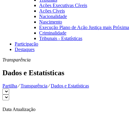
Ações Executivas Cíveis
Ações Cíveis
Nacionalidade
Nascimento
Execução Plano de Ação Justiça mais Próxima
Criminalidade
Tribunais - Estatísticas
Participação
Destaques
Transparência
Dados e Estatísticas
Partilha
⁄
Transparência
⁄
Dados e Estatísticas
Data Atualização