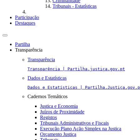
Criminalidade
Tribunais - Estatísticas
Participação
Destaques
Toggle
navigation
Partilha
Transparência
Transparência
Transparência | Partilha.justiça.gov.pt
Dados e Estatísticas
Dados e Estatísticas | Partilha.Justiça.gov.p
Cadernos Temáticos
Justiça e Economia
Juízos de Proximidade
Registos
Tribunais Administrativos e Fiscais
Execução Plano Ação Simplex na Justiça
Orçamento Justiça
Tribunais