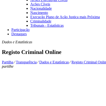
Ações Cíveis
Nacionalidade
Nascimento
Execução Plano de Ação Justiça mais Próxima
Criminalidade
Tribunais - Estatísticas
Participação
Destaques
Dados e Estatísticas
Registo Criminal Online
Partilha
⁄
Transparência
⁄
Dados e Estatísticas
⁄
Registo Criminal Onli
partilhe