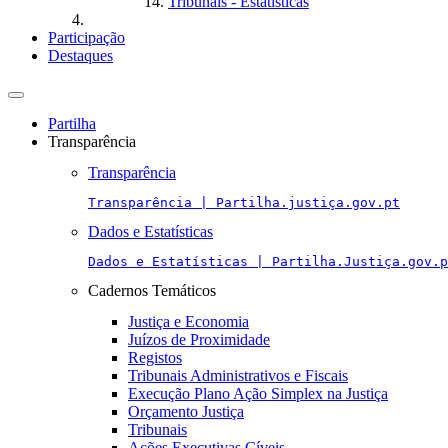
Tribunais - Estatísticas
Participação
Destaques
Toggle
navigation
Partilha
Transparência
Transparência
Transparência | Partilha.justiça.gov.pt
Dados e Estatísticas
Dados e Estatísticas | Partilha.Justiça.gov.p
Cadernos Temáticos
Justiça e Economia
Juízos de Proximidade
Registos
Tribunais Administrativos e Fiscais
Execução Plano Ação Simplex na Justiça
Orçamento Justiça
Tribunais
Ações Executivas Cíveis