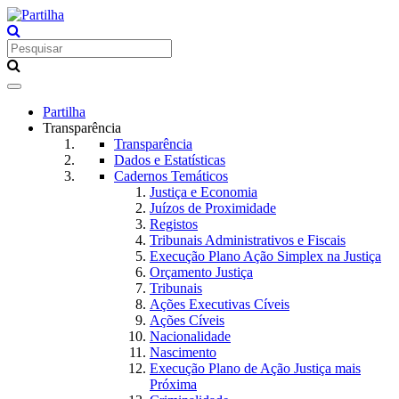
Toggle
navigation
Partilha
Transparência
Transparência
Dados e Estatísticas
Cadernos Temáticos
Justiça e Economia
Juízos de Proximidade
Registos
Tribunais Administrativos e Fiscais
Execução Plano Ação Simplex na Justiça
Orçamento Justiça
Tribunais
Ações Executivas Cíveis
Ações Cíveis
Nacionalidade
Nascimento
Execução Plano de Ação Justiça mais
Próxima