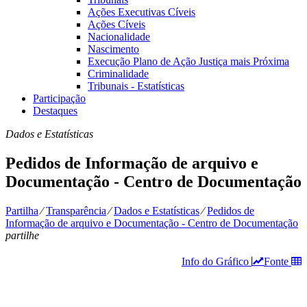
Ações Executivas Cíveis
Ações Cíveis
Nacionalidade
Nascimento
Execução Plano de Ação Justiça mais Próxima
Criminalidade
Tribunais - Estatísticas
Participação
Destaques
Dados e Estatísticas
Pedidos de Informação de arquivo e
Documentação - Centro de Documentação
Partilha
⁄
Transparência
⁄
Dados e Estatísticas
⁄
Pedidos de
Informação de arquivo e Documentação - Centro de Documentação
partilhe
Info do Gráfico
Fonte