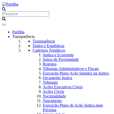
Toggle
navigation
Partilha
Transparência
Transparência
Dados e Estatísticas
Cadernos Temáticos
Justiça e Economia
Juízos de Proximidade
Registos
Tribunais Administrativos e Fiscais
Execução Plano Ação Simplex na Justiça
Orçamento Justiça
Tribunais
Ações Executivas Cíveis
Ações Cíveis
Nacionalidade
Nascimento
Execução Plano de Ação Justiça mais
Próxima