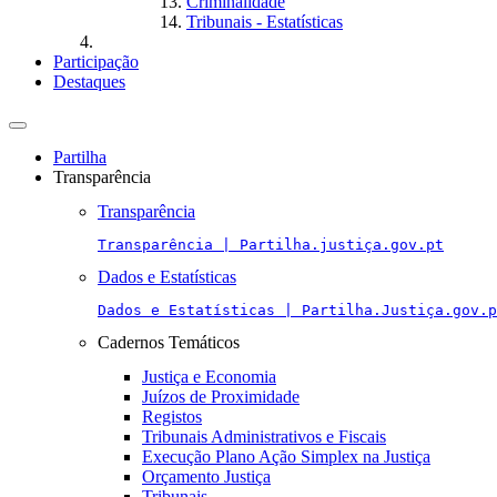
Criminalidade
Tribunais - Estatísticas
Participação
Destaques
Toggle
navigation
Partilha
Transparência
Transparência
Transparência | Partilha.justiça.gov.pt
Dados e Estatísticas
Dados e Estatísticas | Partilha.Justiça.gov.p
Cadernos Temáticos
Justiça e Economia
Juízos de Proximidade
Registos
Tribunais Administrativos e Fiscais
Execução Plano Ação Simplex na Justiça
Orçamento Justiça
Tribunais