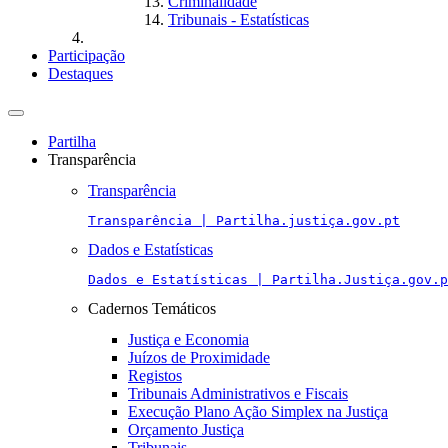
Criminalidade
Tribunais - Estatísticas
Participação
Destaques
Toggle
navigation
Partilha
Transparência
Transparência
Transparência | Partilha.justiça.gov.pt
Dados e Estatísticas
Dados e Estatísticas | Partilha.Justiça.gov.p
Cadernos Temáticos
Justiça e Economia
Juízos de Proximidade
Registos
Tribunais Administrativos e Fiscais
Execução Plano Ação Simplex na Justiça
Orçamento Justiça
Tribunais