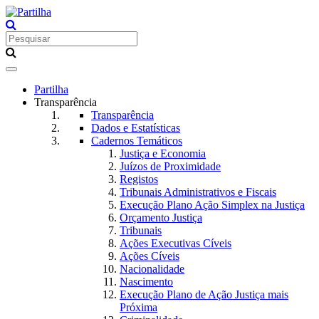
Toggle
navigation
Partilha
Transparência
Transparência
Dados e Estatísticas
Cadernos Temáticos
Justiça e Economia
Juízos de Proximidade
Registos
Tribunais Administrativos e Fiscais
Execução Plano Ação Simplex na Justiça
Orçamento Justiça
Tribunais
Ações Executivas Cíveis
Ações Cíveis
Nacionalidade
Nascimento
Execução Plano de Ação Justiça mais
Próxima