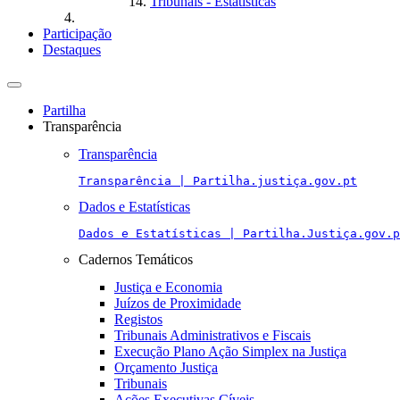
Tribunais - Estatísticas
Participação
Destaques
Toggle
navigation
Partilha
Transparência
Transparência
Transparência | Partilha.justiça.gov.pt
Dados e Estatísticas
Dados e Estatísticas | Partilha.Justiça.gov.p
Cadernos Temáticos
Justiça e Economia
Juízos de Proximidade
Registos
Tribunais Administrativos e Fiscais
Execução Plano Ação Simplex na Justiça
Orçamento Justiça
Tribunais
Ações Executivas Cíveis