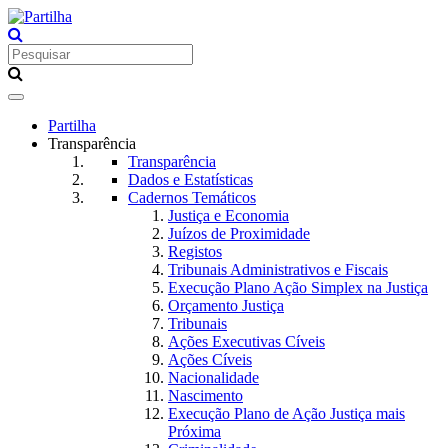
Toggle
navigation
Partilha
Transparência
Transparência
Dados e Estatísticas
Cadernos Temáticos
Justiça e Economia
Juízos de Proximidade
Registos
Tribunais Administrativos e Fiscais
Execução Plano Ação Simplex na Justiça
Orçamento Justiça
Tribunais
Ações Executivas Cíveis
Ações Cíveis
Nacionalidade
Nascimento
Execução Plano de Ação Justiça mais
Próxima