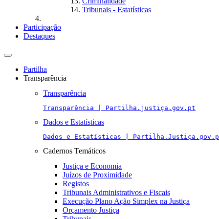
Criminalidade
Tribunais - Estatísticas
Participação
Destaques
Toggle
navigation
Partilha
Transparência
Transparência
Transparência | Partilha.justiça.gov.pt
Dados e Estatísticas
Dados e Estatísticas | Partilha.Justiça.gov.p
Cadernos Temáticos
Justiça e Economia
Juízos de Proximidade
Registos
Tribunais Administrativos e Fiscais
Execução Plano Ação Simplex na Justiça
Orçamento Justiça
Tribunais