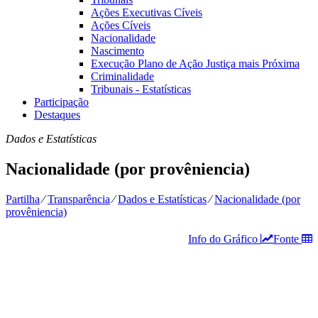
Ações Executivas Cíveis
Ações Cíveis
Nacionalidade
Nascimento
Execução Plano de Ação Justiça mais Próxima
Criminalidade
Tribunais - Estatísticas
Participação
Destaques
Dados e Estatísticas
Nacionalidade (por provêniencia)
Partilha
⁄
Transparência
⁄
Dados e Estatísticas
⁄
Nacionalidade (por
provêniencia)
Info do Gráfico
Fonte