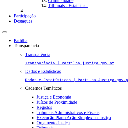
Criminalidade
Tribunais - Estatísticas
Participação
Destaques
Toggle
navigation
Partilha
Transparência
Transparência
Transparência | Partilha.justiça.gov.pt
Dados e Estatísticas
Dados e Estatísticas | Partilha.Justiça.gov.p
Cadernos Temáticos
Justiça e Economia
Juízos de Proximidade
Registos
Tribunais Administrativos e Fiscais
Execução Plano Ação Simplex na Justiça
Orçamento Justiça
Tribunais