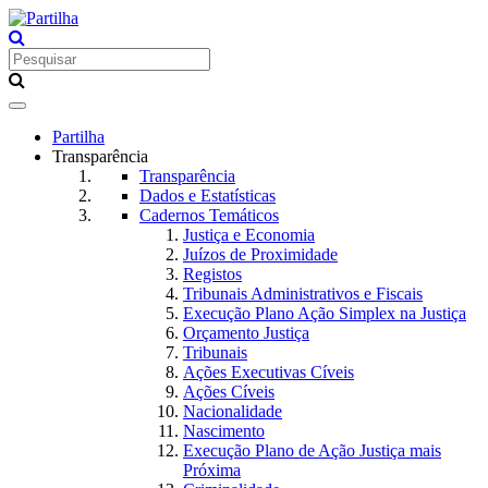
Toggle
navigation
Partilha
Transparência
Transparência
Dados e Estatísticas
Cadernos Temáticos
Justiça e Economia
Juízos de Proximidade
Registos
Tribunais Administrativos e Fiscais
Execução Plano Ação Simplex na Justiça
Orçamento Justiça
Tribunais
Ações Executivas Cíveis
Ações Cíveis
Nacionalidade
Nascimento
Execução Plano de Ação Justiça mais
Próxima