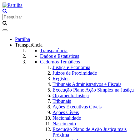
Toggle
navigation
Partilha
Transparência
Transparência
Dados e Estatísticas
Cadernos Temáticos
Justiça e Economia
Juízos de Proximidade
Registos
Tribunais Administrativos e Fiscais
Execução Plano Ação Simplex na Justiça
Orçamento Justiça
Tribunais
Ações Executivas Cíveis
Ações Cíveis
Nacionalidade
Nascimento
Execução Plano de Ação Justiça mais
Próxima