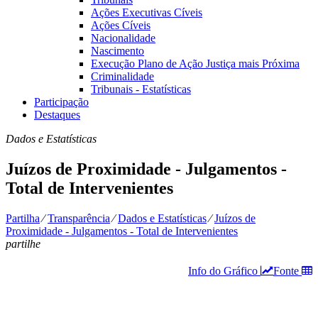
Ações Executivas Cíveis
Ações Cíveis
Nacionalidade
Nascimento
Execução Plano de Ação Justiça mais Próxima
Criminalidade
Tribunais - Estatísticas
Participação
Destaques
Dados e Estatísticas
Juízos de Proximidade - Julgamentos -
Total de Intervenientes
Partilha
⁄
Transparência
⁄
Dados e Estatísticas
⁄
Juízos de
Proximidade - Julgamentos - Total de Intervenientes
partilhe
Info do Gráfico
Fonte