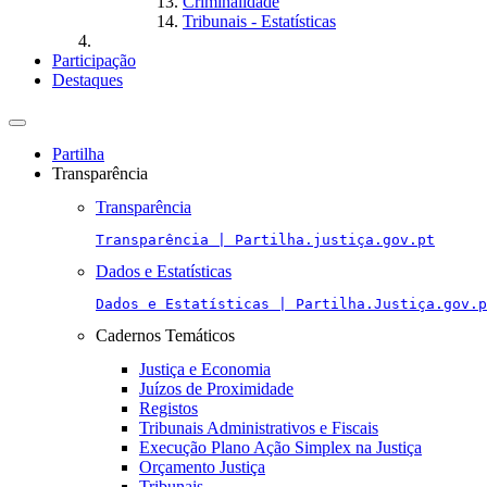
Criminalidade
Tribunais - Estatísticas
Participação
Destaques
Toggle
navigation
Partilha
Transparência
Transparência
Transparência | Partilha.justiça.gov.pt
Dados e Estatísticas
Dados e Estatísticas | Partilha.Justiça.gov.p
Cadernos Temáticos
Justiça e Economia
Juízos de Proximidade
Registos
Tribunais Administrativos e Fiscais
Execução Plano Ação Simplex na Justiça
Orçamento Justiça
Tribunais