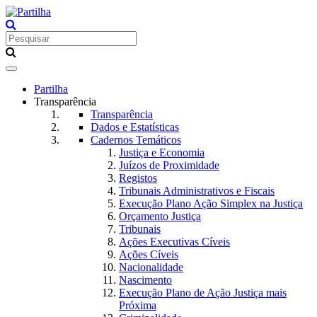
Toggle
navigation
Partilha
Transparência
Transparência
Dados e Estatísticas
Cadernos Temáticos
Justiça e Economia
Juízos de Proximidade
Registos
Tribunais Administrativos e Fiscais
Execução Plano Ação Simplex na Justiça
Orçamento Justiça
Tribunais
Ações Executivas Cíveis
Ações Cíveis
Nacionalidade
Nascimento
Execução Plano de Ação Justiça mais
Próxima