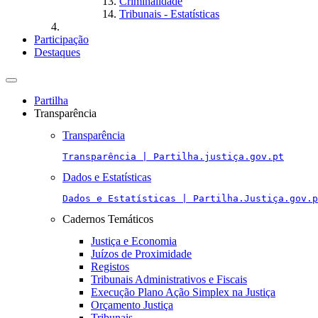
Criminalidade
Tribunais - Estatísticas
Participação
Destaques
Toggle
navigation
Partilha
Transparência
Transparência
Transparência | Partilha.justiça.gov.pt
Dados e Estatísticas
Dados e Estatísticas | Partilha.Justiça.gov.p
Cadernos Temáticos
Justiça e Economia
Juízos de Proximidade
Registos
Tribunais Administrativos e Fiscais
Execução Plano Ação Simplex na Justiça
Orçamento Justiça
Tribunais