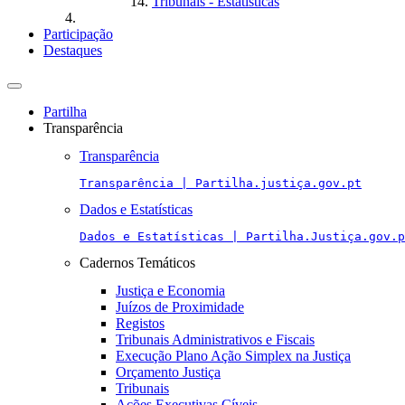
Tribunais - Estatísticas
Participação
Destaques
Toggle
navigation
Partilha
Transparência
Transparência
Transparência | Partilha.justiça.gov.pt
Dados e Estatísticas
Dados e Estatísticas | Partilha.Justiça.gov.p
Cadernos Temáticos
Justiça e Economia
Juízos de Proximidade
Registos
Tribunais Administrativos e Fiscais
Execução Plano Ação Simplex na Justiça
Orçamento Justiça
Tribunais
Ações Executivas Cíveis