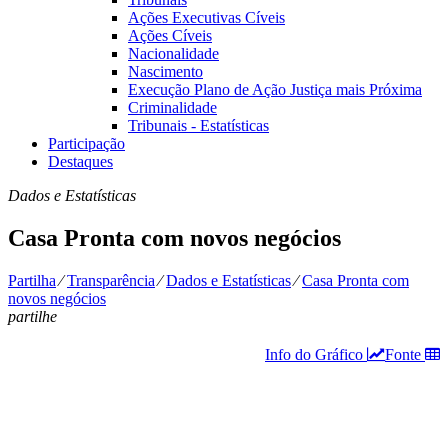
Ações Executivas Cíveis
Ações Cíveis
Nacionalidade
Nascimento
Execução Plano de Ação Justiça mais Próxima
Criminalidade
Tribunais - Estatísticas
Participação
Destaques
Dados e Estatísticas
Casa Pronta com novos negócios
Partilha
⁄
Transparência
⁄
Dados e Estatísticas
⁄
Casa Pronta com
novos negócios
partilhe
Info do Gráfico
Fonte