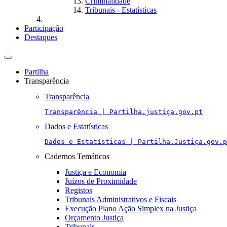
Criminalidade
Tribunais - Estatísticas
Participação
Destaques
Toggle
navigation
Partilha
Transparência
Transparência
Transparência | Partilha.justiça.gov.pt
Dados e Estatísticas
Dados e Estatísticas | Partilha.Justiça.gov.p
Cadernos Temáticos
Justiça e Economia
Juízos de Proximidade
Registos
Tribunais Administrativos e Fiscais
Execução Plano Ação Simplex na Justiça
Orçamento Justiça
Tribunais