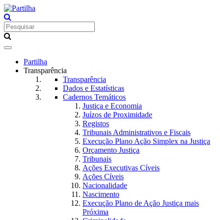
Toggle
navigation
Partilha
Transparência
Transparência
Dados e Estatísticas
Cadernos Temáticos
Justiça e Economia
Juízos de Proximidade
Registos
Tribunais Administrativos e Fiscais
Execução Plano Ação Simplex na Justiça
Orçamento Justiça
Tribunais
Ações Executivas Cíveis
Ações Cíveis
Nacionalidade
Nascimento
Execução Plano de Ação Justiça mais
Próxima