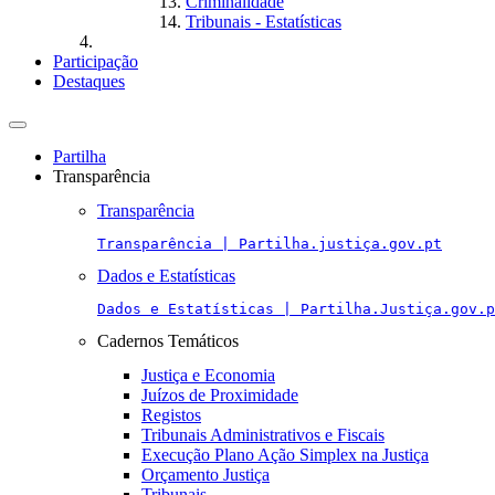
Criminalidade
Tribunais - Estatísticas
Participação
Destaques
Toggle
navigation
Partilha
Transparência
Transparência
Transparência | Partilha.justiça.gov.pt
Dados e Estatísticas
Dados e Estatísticas | Partilha.Justiça.gov.p
Cadernos Temáticos
Justiça e Economia
Juízos de Proximidade
Registos
Tribunais Administrativos e Fiscais
Execução Plano Ação Simplex na Justiça
Orçamento Justiça
Tribunais