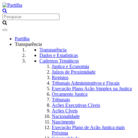
Toggle
navigation
Partilha
Transparência
Transparência
Dados e Estatísticas
Cadernos Temáticos
Justiça e Economia
Juízos de Proximidade
Registos
Tribunais Administrativos e Fiscais
Execução Plano Ação Simplex na Justiça
Orçamento Justiça
Tribunais
Ações Executivas Cíveis
Ações Cíveis
Nacionalidade
Nascimento
Execução Plano de Ação Justiça mais
Próxima