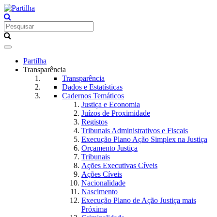
Toggle
navigation
Partilha
Transparência
Transparência
Dados e Estatísticas
Cadernos Temáticos
Justiça e Economia
Juízos de Proximidade
Registos
Tribunais Administrativos e Fiscais
Execução Plano Ação Simplex na Justiça
Orçamento Justiça
Tribunais
Ações Executivas Cíveis
Ações Cíveis
Nacionalidade
Nascimento
Execução Plano de Ação Justiça mais
Próxima