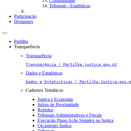
Criminalidade
Tribunais - Estatísticas
Participação
Destaques
Toggle
navigation
Partilha
Transparência
Transparência
Transparência | Partilha.justiça.gov.pt
Dados e Estatísticas
Dados e Estatísticas | Partilha.Justiça.gov.p
Cadernos Temáticos
Justiça e Economia
Juízos de Proximidade
Registos
Tribunais Administrativos e Fiscais
Execução Plano Ação Simplex na Justiça
Orçamento Justiça
Tribunais