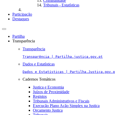
Criminalidade
Tribunais - Estatísticas
Participação
Destaques
Toggle
navigation
Partilha
Transparência
Transparência
Transparência | Partilha.justiça.gov.pt
Dados e Estatísticas
Dados e Estatísticas | Partilha.Justiça.gov.p
Cadernos Temáticos
Justiça e Economia
Juízos de Proximidade
Registos
Tribunais Administrativos e Fiscais
Execução Plano Ação Simplex na Justiça
Orçamento Justiça
Tribunais