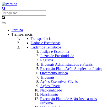
Toggle
navigation
Partilha
Transparência
Transparência
Dados e Estatísticas
Cadernos Temáticos
Justiça e Economia
Juízos de Proximidade
Registos
Tribunais Administrativos e Fiscais
Execução Plano Ação Simplex na Justiça
Orçamento Justiça
Tribunais
Ações Executivas Cíveis
Ações Cíveis
Nacionalidade
Nascimento
Execução Plano de Ação Justiça mais
Próxima