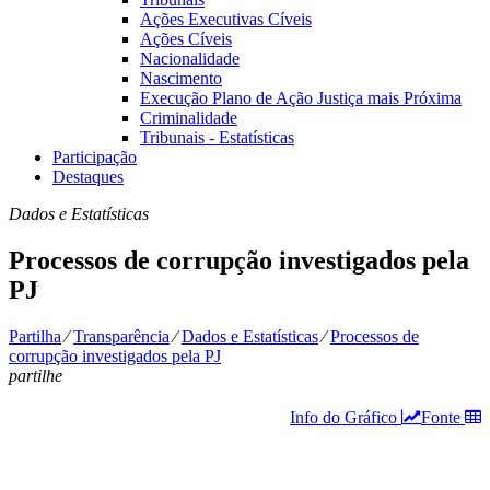
Ações Executivas Cíveis
Ações Cíveis
Nacionalidade
Nascimento
Execução Plano de Ação Justiça mais Próxima
Criminalidade
Tribunais - Estatísticas
Participação
Destaques
Dados e Estatísticas
Processos de corrupção investigados pela
PJ
Partilha
⁄
Transparência
⁄
Dados e Estatísticas
⁄
Processos de
corrupção investigados pela PJ
partilhe
Info do Gráfico
Fonte