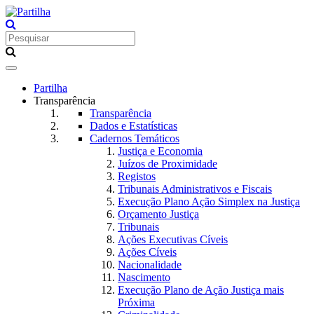
Toggle
navigation
Partilha
Transparência
Transparência
Dados e Estatísticas
Cadernos Temáticos
Justiça e Economia
Juízos de Proximidade
Registos
Tribunais Administrativos e Fiscais
Execução Plano Ação Simplex na Justiça
Orçamento Justiça
Tribunais
Ações Executivas Cíveis
Ações Cíveis
Nacionalidade
Nascimento
Execução Plano de Ação Justiça mais
Próxima