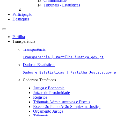
Criminalidade
Tribunais - Estatísticas
Participação
Destaques
Toggle
navigation
Partilha
Transparência
Transparência
Transparência | Partilha.justiça.gov.pt
Dados e Estatísticas
Dados e Estatísticas | Partilha.Justiça.gov.p
Cadernos Temáticos
Justiça e Economia
Juízos de Proximidade
Registos
Tribunais Administrativos e Fiscais
Execução Plano Ação Simplex na Justiça
Orçamento Justiça
Tribunais