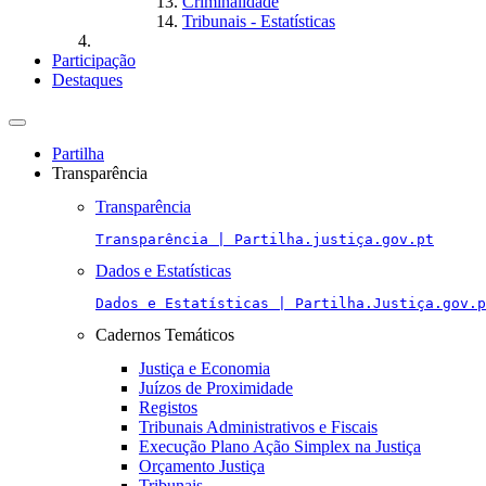
Criminalidade
Tribunais - Estatísticas
Participação
Destaques
Toggle
navigation
Partilha
Transparência
Transparência
Transparência | Partilha.justiça.gov.pt
Dados e Estatísticas
Dados e Estatísticas | Partilha.Justiça.gov.p
Cadernos Temáticos
Justiça e Economia
Juízos de Proximidade
Registos
Tribunais Administrativos e Fiscais
Execução Plano Ação Simplex na Justiça
Orçamento Justiça
Tribunais