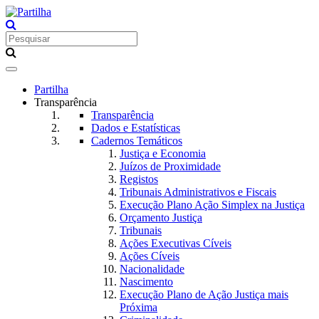
Toggle
navigation
Partilha
Transparência
Transparência
Dados e Estatísticas
Cadernos Temáticos
Justiça e Economia
Juízos de Proximidade
Registos
Tribunais Administrativos e Fiscais
Execução Plano Ação Simplex na Justiça
Orçamento Justiça
Tribunais
Ações Executivas Cíveis
Ações Cíveis
Nacionalidade
Nascimento
Execução Plano de Ação Justiça mais
Próxima