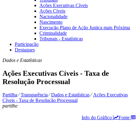
Ações Executivas Cíveis
Ações Cíveis
Nacionalidade
Nascimento
Execução Plano de Ação Justiça mais Próxima
Criminalidade
Tribunais - Estatísticas
Participação
Destaques
Dados e Estatísticas
Ações Executivas Cíveis - Taxa de
Resolução Processual
Partilha
⁄
Transparência
⁄
Dados e Estatísticas
⁄
Ações Executivas
Cíveis - Taxa de Resolução Processual
partilhe
Info do Gráfico
Fonte