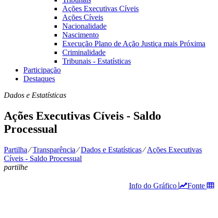
Ações Executivas Cíveis
Ações Cíveis
Nacionalidade
Nascimento
Execução Plano de Ação Justiça mais Próxima
Criminalidade
Tribunais - Estatísticas
Participação
Destaques
Dados e Estatísticas
Ações Executivas Cíveis - Saldo
Processual
Partilha
⁄
Transparência
⁄
Dados e Estatísticas
⁄
Ações Executivas
Cíveis - Saldo Processual
partilhe
Info do Gráfico
Fonte