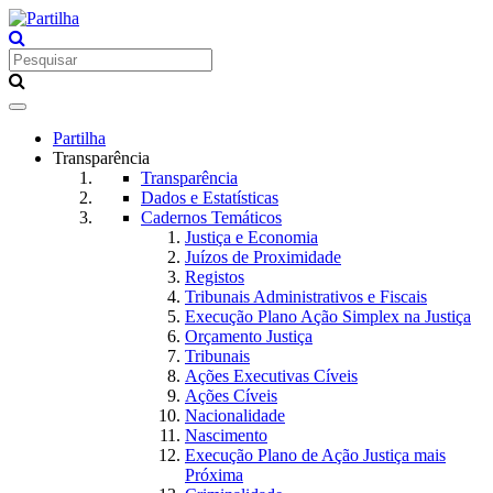
Toggle
navigation
Partilha
Transparência
Transparência
Dados e Estatísticas
Cadernos Temáticos
Justiça e Economia
Juízos de Proximidade
Registos
Tribunais Administrativos e Fiscais
Execução Plano Ação Simplex na Justiça
Orçamento Justiça
Tribunais
Ações Executivas Cíveis
Ações Cíveis
Nacionalidade
Nascimento
Execução Plano de Ação Justiça mais
Próxima