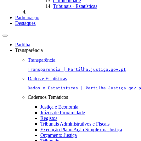
Criminalidade
Tribunais - Estatísticas
Participação
Destaques
Toggle
navigation
Partilha
Transparência
Transparência
Transparência | Partilha.justiça.gov.pt
Dados e Estatísticas
Dados e Estatísticas | Partilha.Justiça.gov.p
Cadernos Temáticos
Justiça e Economia
Juízos de Proximidade
Registos
Tribunais Administrativos e Fiscais
Execução Plano Ação Simplex na Justiça
Orçamento Justiça
Tribunais