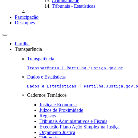
Criminalidade
Tribunais - Estatísticas
Participação
Destaques
Toggle
navigation
Partilha
Transparência
Transparência
Transparência | Partilha.justiça.gov.pt
Dados e Estatísticas
Dados e Estatísticas | Partilha.Justiça.gov.p
Cadernos Temáticos
Justiça e Economia
Juízos de Proximidade
Registos
Tribunais Administrativos e Fiscais
Execução Plano Ação Simplex na Justiça
Orçamento Justiça
Tribunais