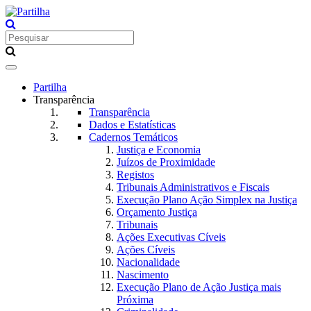
Toggle
navigation
Partilha
Transparência
Transparência
Dados e Estatísticas
Cadernos Temáticos
Justiça e Economia
Juízos de Proximidade
Registos
Tribunais Administrativos e Fiscais
Execução Plano Ação Simplex na Justiça
Orçamento Justiça
Tribunais
Ações Executivas Cíveis
Ações Cíveis
Nacionalidade
Nascimento
Execução Plano de Ação Justiça mais
Próxima