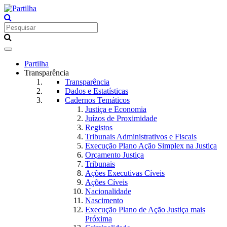
Toggle
navigation
Partilha
Transparência
Transparência
Dados e Estatísticas
Cadernos Temáticos
Justiça e Economia
Juízos de Proximidade
Registos
Tribunais Administrativos e Fiscais
Execução Plano Ação Simplex na Justiça
Orçamento Justiça
Tribunais
Ações Executivas Cíveis
Ações Cíveis
Nacionalidade
Nascimento
Execução Plano de Ação Justiça mais
Próxima