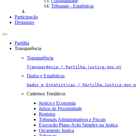
Criminalidade
Tribunais - Estatísticas
Participação
Destaques
Toggle
navigation
Partilha
Transparência
Transparência
Transparência | Partilha.justiça.gov.pt
Dados e Estatísticas
Dados e Estatísticas | Partilha.Justiça.gov.p
Cadernos Temáticos
Justiça e Economia
Juízos de Proximidade
Registos
Tribunais Administrativos e Fiscais
Execução Plano Ação Simplex na Justiça
Orçamento Justiça
Tribunais