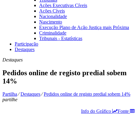
Ações Executivas Cíveis
Ações Cíveis
Nacionalidade
Nascimento
Execução Plano de Ação Justiça mais Próxima
Criminalidade
Tribunais - Estatísticas
Participação
Destaques
Destaques
Pedidos online de registo predial sobem
14%
Partilha
⁄
Destaques
⁄
Pedidos online de registo predial sobem 14%
partilhe
Info do Gráfico
Fonte