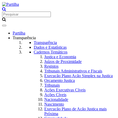
Toggle
navigation
Partilha
Transparência
Transparência
Dados e Estatísticas
Cadernos Temáticos
Justiça e Economia
Juízos de Proximidade
Registos
Tribunais Administrativos e Fiscais
Execução Plano Ação Simplex na Justiça
Orçamento Justiça
Tribunais
Ações Executivas Cíveis
Ações Cíveis
Nacionalidade
Nascimento
Execução Plano de Ação Justiça mais
Próxima