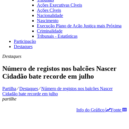
Ações Executivas Cíveis
Ações Cíveis
Nacionalidade
Nascimento
Execução Plano de Ação Justiça mais Próxima
Criminalidade
Tribunais - Estatísticas
Participação
Destaques
Destaques
Número de registos nos balcões Nascer
Cidadão bate recorde em julho
Partilha
⁄
Destaques
⁄
Número de registos nos balcões Nascer
Cidadão bate recorde em julho
partilhe
Info do Gráfico
Fonte