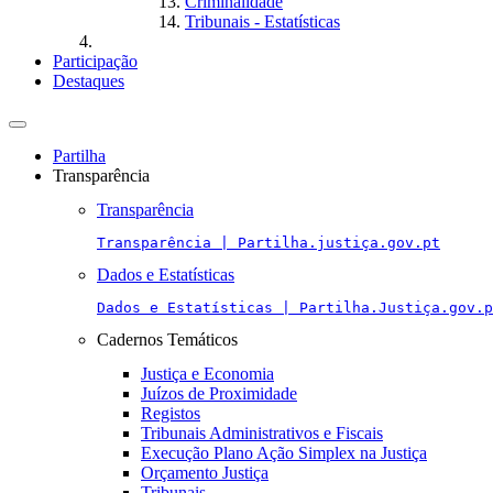
Criminalidade
Tribunais - Estatísticas
Participação
Destaques
Toggle
navigation
Partilha
Transparência
Transparência
Transparência | Partilha.justiça.gov.pt
Dados e Estatísticas
Dados e Estatísticas | Partilha.Justiça.gov.p
Cadernos Temáticos
Justiça e Economia
Juízos de Proximidade
Registos
Tribunais Administrativos e Fiscais
Execução Plano Ação Simplex na Justiça
Orçamento Justiça
Tribunais