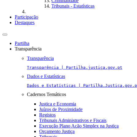
Criminalidade
Tribunais - Estatísticas
Participação
Destaques
Toggle
navigation
Partilha
Transparência
Transparência
Transparência | Partilha.justiça.gov.pt
Dados e Estatísticas
Dados e Estatísticas | Partilha.Justiça.gov.p
Cadernos Temáticos
Justiça e Economia
Juízos de Proximidade
Registos
Tribunais Administrativos e Fiscais
Execução Plano Ação Simplex na Justiça
Orçamento Justiça
Tribunais