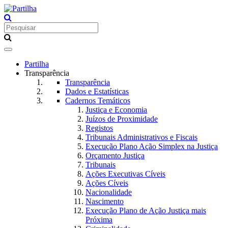
Toggle
navigation
Partilha
Transparência
Transparência
Dados e Estatísticas
Cadernos Temáticos
Justiça e Economia
Juízos de Proximidade
Registos
Tribunais Administrativos e Fiscais
Execução Plano Ação Simplex na Justiça
Orçamento Justiça
Tribunais
Ações Executivas Cíveis
Ações Cíveis
Nacionalidade
Nascimento
Execução Plano de Ação Justiça mais
Próxima