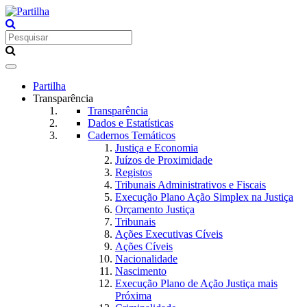
Toggle
navigation
Partilha
Transparência
Transparência
Dados e Estatísticas
Cadernos Temáticos
Justiça e Economia
Juízos de Proximidade
Registos
Tribunais Administrativos e Fiscais
Execução Plano Ação Simplex na Justiça
Orçamento Justiça
Tribunais
Ações Executivas Cíveis
Ações Cíveis
Nacionalidade
Nascimento
Execução Plano de Ação Justiça mais
Próxima