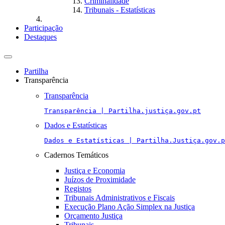
Criminalidade
Tribunais - Estatísticas
Participação
Destaques
Toggle
navigation
Partilha
Transparência
Transparência
Transparência | Partilha.justiça.gov.pt
Dados e Estatísticas
Dados e Estatísticas | Partilha.Justiça.gov.p
Cadernos Temáticos
Justiça e Economia
Juízos de Proximidade
Registos
Tribunais Administrativos e Fiscais
Execução Plano Ação Simplex na Justiça
Orçamento Justiça
Tribunais