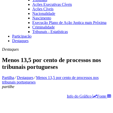
Ações Executivas Cíveis
Ações Cíveis
Nacionalidade
Nascimento
Execução Plano de Ação Justiça mais Próxima
Criminalidade
Tribunais - Estatísticas
Participação
Destaques
Destaques
Menos 13,5 por cento de processos nos
tribunais portugueses
Partilha
⁄
Destaques
⁄
Menos 13,5 por cento de processos nos
tribunais portugueses
partilhe
Info do Gráfico
Fonte