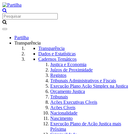
Toggle
navigation
Partilha
Transparência
Transparência
Dados e Estatísticas
Cadernos Temáticos
Justiça e Economia
Juízos de Proximidade
Registos
Tribunais Administrativos e Fiscais
Execução Plano Ação Simplex na Justiça
Orçamento Justiça
Tribunais
Ações Executivas Cíveis
Ações Cíveis
Nacionalidade
Nascimento
Execução Plano de Ação Justiça mais
Próxima