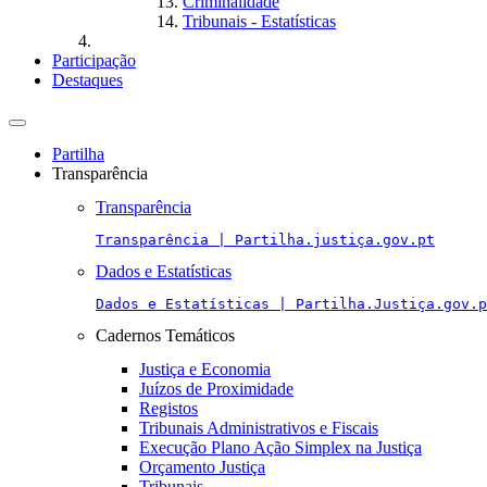
Criminalidade
Tribunais - Estatísticas
Participação
Destaques
Toggle
navigation
Partilha
Transparência
Transparência
Transparência | Partilha.justiça.gov.pt
Dados e Estatísticas
Dados e Estatísticas | Partilha.Justiça.gov.p
Cadernos Temáticos
Justiça e Economia
Juízos de Proximidade
Registos
Tribunais Administrativos e Fiscais
Execução Plano Ação Simplex na Justiça
Orçamento Justiça
Tribunais