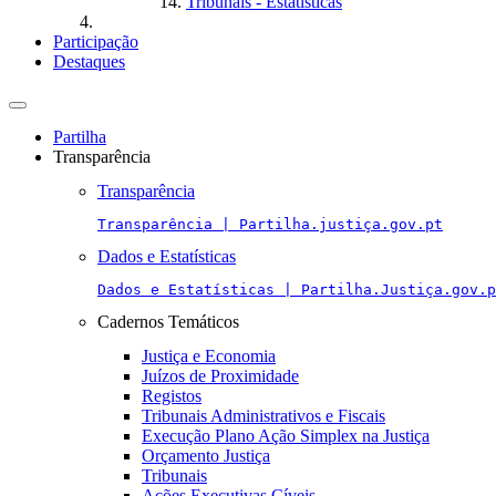
Tribunais - Estatísticas
Participação
Destaques
Toggle
navigation
Partilha
Transparência
Transparência
Transparência | Partilha.justiça.gov.pt
Dados e Estatísticas
Dados e Estatísticas | Partilha.Justiça.gov.p
Cadernos Temáticos
Justiça e Economia
Juízos de Proximidade
Registos
Tribunais Administrativos e Fiscais
Execução Plano Ação Simplex na Justiça
Orçamento Justiça
Tribunais
Ações Executivas Cíveis