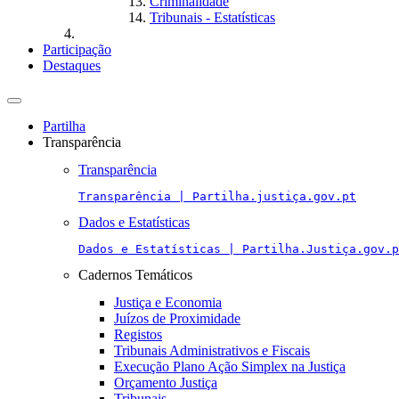
Criminalidade
Tribunais - Estatísticas
Participação
Destaques
Toggle
navigation
Partilha
Transparência
Transparência
Transparência | Partilha.justiça.gov.pt
Dados e Estatísticas
Dados e Estatísticas | Partilha.Justiça.gov.p
Cadernos Temáticos
Justiça e Economia
Juízos de Proximidade
Registos
Tribunais Administrativos e Fiscais
Execução Plano Ação Simplex na Justiça
Orçamento Justiça
Tribunais