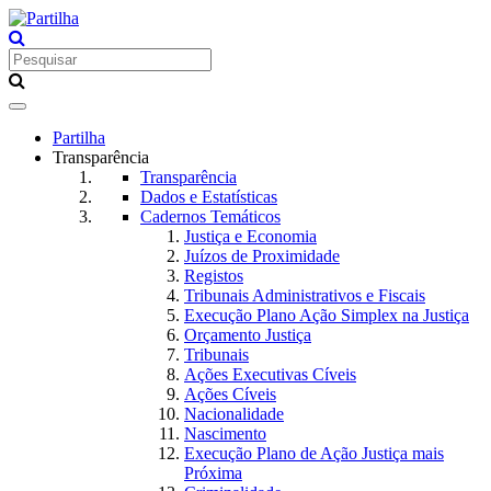
Toggle
navigation
Partilha
Transparência
Transparência
Dados e Estatísticas
Cadernos Temáticos
Justiça e Economia
Juízos de Proximidade
Registos
Tribunais Administrativos e Fiscais
Execução Plano Ação Simplex na Justiça
Orçamento Justiça
Tribunais
Ações Executivas Cíveis
Ações Cíveis
Nacionalidade
Nascimento
Execução Plano de Ação Justiça mais
Próxima