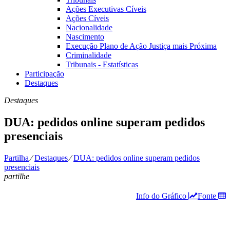
Ações Executivas Cíveis
Ações Cíveis
Nacionalidade
Nascimento
Execução Plano de Ação Justiça mais Próxima
Criminalidade
Tribunais - Estatísticas
Participação
Destaques
Destaques
DUA: pedidos online superam pedidos
presenciais
Partilha
⁄
Destaques
⁄
DUA: pedidos online superam pedidos
presenciais
partilhe
Info do Gráfico
Fonte