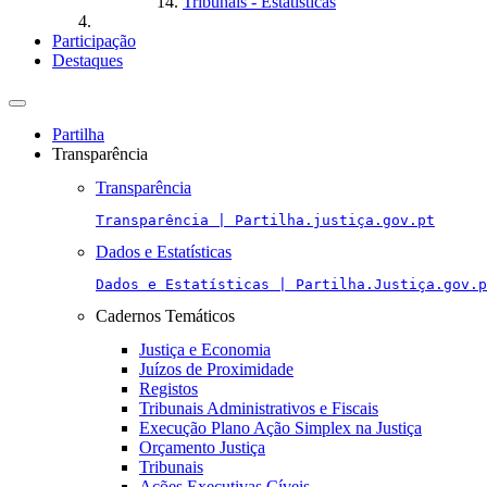
Tribunais - Estatísticas
Participação
Destaques
Toggle
navigation
Partilha
Transparência
Transparência
Transparência | Partilha.justiça.gov.pt
Dados e Estatísticas
Dados e Estatísticas | Partilha.Justiça.gov.p
Cadernos Temáticos
Justiça e Economia
Juízos de Proximidade
Registos
Tribunais Administrativos e Fiscais
Execução Plano Ação Simplex na Justiça
Orçamento Justiça
Tribunais
Ações Executivas Cíveis