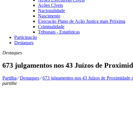
Ações Cíveis
Nacionalidade
Nascimento
Execução Plano de Ação Justiça mais Próxima
Criminalidade
Tribunais - Estatísticas
Participação
Destaques
Destaques
673 julgamentos nos 43 Juízos de Proximid
Partilha
⁄
Destaques
⁄
673 julgamentos nos 43 Juízos de Proximidade 
partilhe