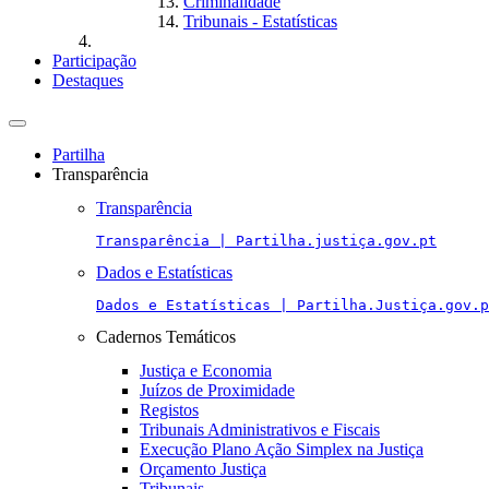
Criminalidade
Tribunais - Estatísticas
Participação
Destaques
Toggle
navigation
Partilha
Transparência
Transparência
Transparência | Partilha.justiça.gov.pt
Dados e Estatísticas
Dados e Estatísticas | Partilha.Justiça.gov.p
Cadernos Temáticos
Justiça e Economia
Juízos de Proximidade
Registos
Tribunais Administrativos e Fiscais
Execução Plano Ação Simplex na Justiça
Orçamento Justiça
Tribunais