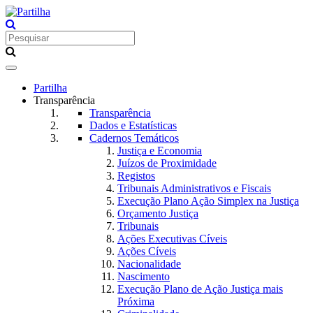
Toggle
navigation
Partilha
Transparência
Transparência
Dados e Estatísticas
Cadernos Temáticos
Justiça e Economia
Juízos de Proximidade
Registos
Tribunais Administrativos e Fiscais
Execução Plano Ação Simplex na Justiça
Orçamento Justiça
Tribunais
Ações Executivas Cíveis
Ações Cíveis
Nacionalidade
Nascimento
Execução Plano de Ação Justiça mais
Próxima